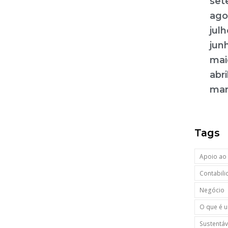
set
ago
jul
jun
mai
abri
mar
Tags
Apoio ao 
Contabil
Negócio
O que é u
Sustentáv