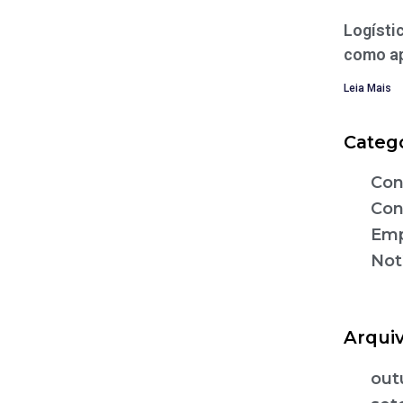
Logístic
como ap
Leia Mais
Categ
Con
Con
Emp
Not
Arqui
out