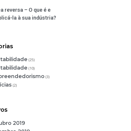
a reversa – O que é e
licá-la à sua indústria?
orias
tabilidade
(25)
tabilidade
(10)
reendedorismo
(3)
ícias
(2)
vos
ubro 2019