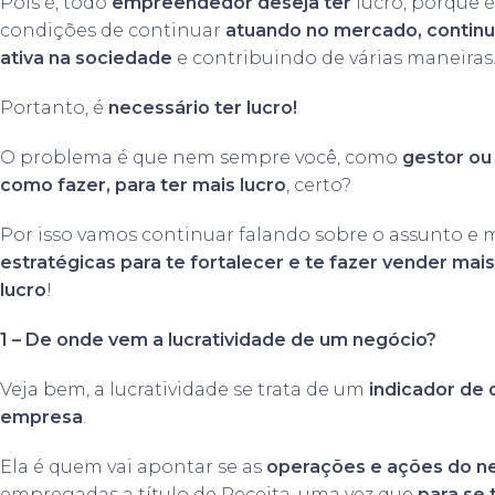
Pois é, todo
empreendedor deseja ter
lucro, porque é
condições de continuar
atuando no mercado, contin
ativa na sociedade
e contribuindo de várias maneiras
Portanto, é
necessário ter lucro!
O problema é que nem sempre você, como
gestor ou
como fazer, para ter mais lucro
, certo?
Por isso vamos continuar falando sobre o assunto e 
estratégicas para te fortalecer e te fazer vender mais
lucro
!
1 – De onde vem a lucratividade de um negócio?
Veja bem, a lucratividade se trata de um
indicador de
empresa
.
Ela é quem vai apontar se as
operações e ações do n
empregadas a título de Receita, uma vez que
para se 