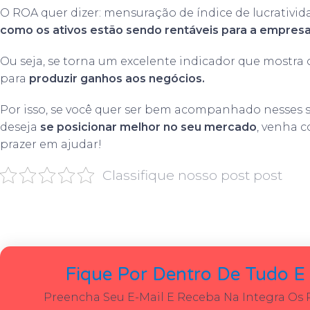
O ROA quer dizer: mensuração de índice de lucrativida
como os ativos estão sendo rentáveis para a empresa
Ou seja, se torna um excelente indicador que mostra
para
produzir ganhos aos negócios.
Por isso, se você quer ser bem acompanhado nesses se
deseja
se posicionar melhor no seu mercado
, venha 
prazer em ajudar!
Classifique nosso post post
Fique Por Dentro De Tudo E
Preencha Seu E-Mail E Receba Na Integra Os 