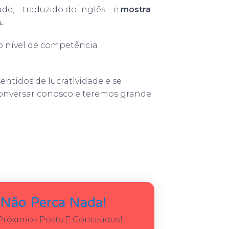
de, – traduzido do inglês – e
mostra
.
 o nível de competência
ntidos de lucratividade e se
conversar conosco e teremos grande
 Não Perca Nada!
Próximos Posts E Conteúdos!