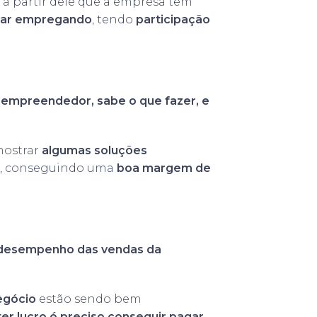
 a partir dele que a empresa tem
uar empregando
, tendo
participação
.
 empreendedor, sabe o que fazer, e
mostrar
algumas soluções
, conseguindo uma
boa margem de
 desempenho das vendas da
egócio
estão sendo bem
ter lucro é preciso conseguir pagar