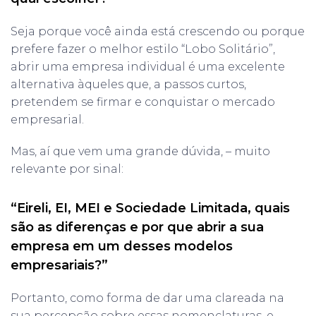
Seja porque você ainda está crescendo ou porque
prefere fazer o melhor estilo “Lobo Solitário”,
abrir uma empresa individual é uma excelente
alternativa àqueles que, a passos curtos,
pretendem se firmar e conquistar o mercado
empresarial.
Mas, aí que vem uma grande dúvida, – muito
relevante por sinal:
“Eireli, EI, MEI e Sociedade Limitada, quais
são as diferenças e por que abrir a sua
empresa em um desses modelos
empresariais?”
Portanto, como forma de dar uma clareada na
sua percepção sobre essas nomenclaturas, e